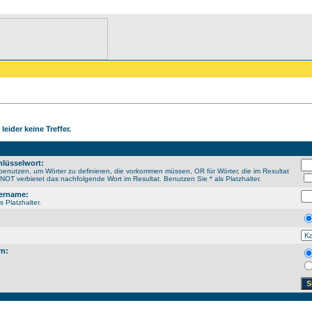
leider keine Treffer.
lüsselwort:
enutzen, um Wörter zu definieren, die vorkommen müssen, OR für Wörter, die im Resultat
OT verbietet das nachfolgende Wort im Resultat. Benutzen Sie * als Platzhalter.
ername:
s Platzhalter.
rn: