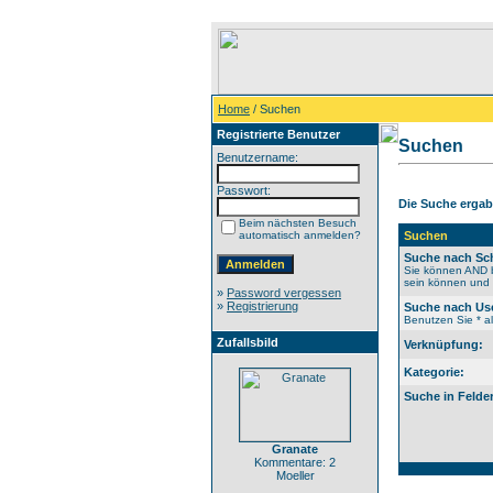
Home
/ Suchen
Registrierte Benutzer
Suchen
Benutzername:
Passwort:
Die Suche ergab 
Beim nächsten Besuch
automatisch anmelden?
Suchen
Suche nach Sch
Sie können AND b
sein können und N
»
Password vergessen
»
Registrierung
Suche nach Us
Benutzen Sie * al
Zufallsbild
Verknüpfung:
Kategorie:
Suche in Felde
Granate
Kommentare: 2
Moeller