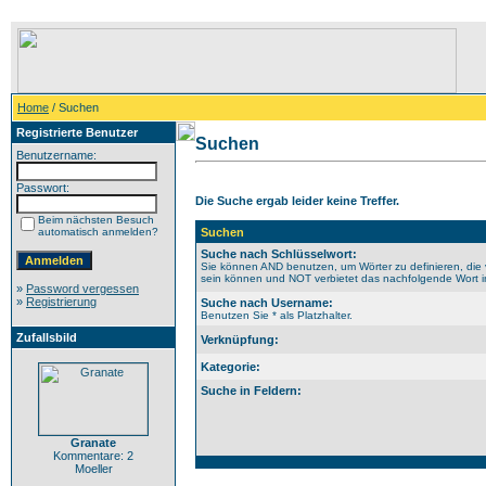
Home
/ Suchen
Registrierte Benutzer
Suchen
Benutzername:
Passwort:
Die Suche ergab leider keine Treffer.
Beim nächsten Besuch
automatisch anmelden?
Suchen
Suche nach Schlüsselwort:
Sie können AND benutzen, um Wörter zu definieren, die 
sein können und NOT verbietet das nachfolgende Wort im 
»
Password vergessen
»
Registrierung
Suche nach Username:
Benutzen Sie * als Platzhalter.
Zufallsbild
Verknüpfung:
Kategorie:
Suche in Feldern:
Granate
Kommentare: 2
Moeller