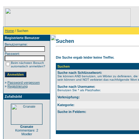
Home
/ Suchen
Registrierte Benutzer
Suchen
Benutzername:
Passwort:
Die Suche ergab leider keine Treffer.
Beim nächsten Besuch
automatisch anmelden?
Suchen
Suche nach Schlüsselwort:
Sie können AND benutzen, um Wörter zu definieren, die 
sein können und NOT verbietet das nachfolgende Wort im 
»
Password vergessen
»
Registrierung
Suche nach Username:
Benutzen Sie * als Platzhalter.
Zufallsbild
Verknüpfung:
Kategorie:
Suche in Feldern:
Granate
Kommentare: 2
Moeller