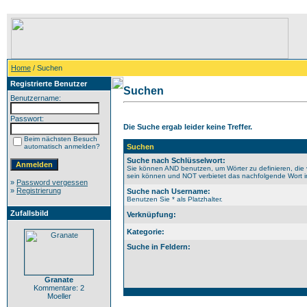
Home
/ Suchen
Registrierte Benutzer
Suchen
Benutzername:
Passwort:
Die Suche ergab leider keine Treffer.
Beim nächsten Besuch
automatisch anmelden?
Suchen
Suche nach Schlüsselwort:
Sie können AND benutzen, um Wörter zu definieren, die 
sein können und NOT verbietet das nachfolgende Wort im 
»
Password vergessen
»
Registrierung
Suche nach Username:
Benutzen Sie * als Platzhalter.
Zufallsbild
Verknüpfung:
Kategorie:
Suche in Feldern:
Granate
Kommentare: 2
Moeller