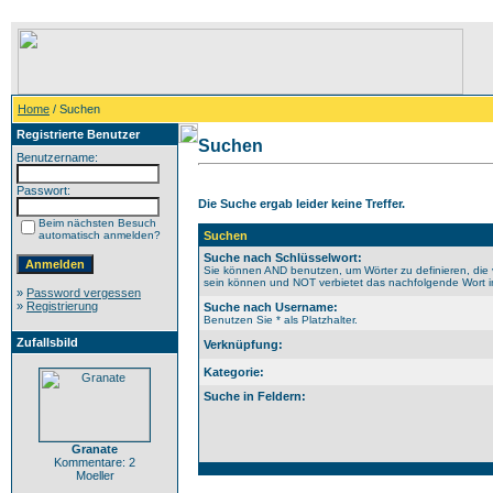
Home
/ Suchen
Registrierte Benutzer
Suchen
Benutzername:
Passwort:
Die Suche ergab leider keine Treffer.
Beim nächsten Besuch
automatisch anmelden?
Suchen
Suche nach Schlüsselwort:
Sie können AND benutzen, um Wörter zu definieren, die 
sein können und NOT verbietet das nachfolgende Wort im 
»
Password vergessen
»
Registrierung
Suche nach Username:
Benutzen Sie * als Platzhalter.
Zufallsbild
Verknüpfung:
Kategorie:
Suche in Feldern:
Granate
Kommentare: 2
Moeller