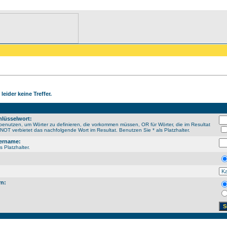
leider keine Treffer.
lüsselwort:
enutzen, um Wörter zu definieren, die vorkommen müssen, OR für Wörter, die im Resultat
OT verbietet das nachfolgende Wort im Resultat. Benutzen Sie * als Platzhalter.
ername:
s Platzhalter.
rn: