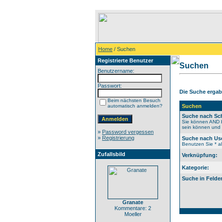
Home
/ Suchen
Registrierte Benutzer
Suchen
Benutzername:
Passwort:
Die Suche ergab 
Beim nächsten Besuch
automatisch anmelden?
Suchen
Suche nach Sch
Sie können AND b
sein können und N
»
Password vergessen
»
Registrierung
Suche nach Us
Benutzen Sie * al
Zufallsbild
Verknüpfung:
Kategorie:
Suche in Felde
Granate
Kommentare: 2
Moeller