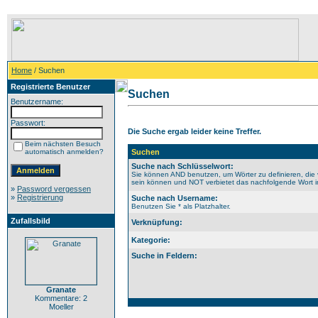
Home
/ Suchen
Registrierte Benutzer
Suchen
Benutzername:
Passwort:
Die Suche ergab leider keine Treffer.
Beim nächsten Besuch
automatisch anmelden?
Suchen
Suche nach Schlüsselwort:
Sie können AND benutzen, um Wörter zu definieren, die 
sein können und NOT verbietet das nachfolgende Wort im 
»
Password vergessen
»
Registrierung
Suche nach Username:
Benutzen Sie * als Platzhalter.
Zufallsbild
Verknüpfung:
Kategorie:
Suche in Feldern:
Granate
Kommentare: 2
Moeller