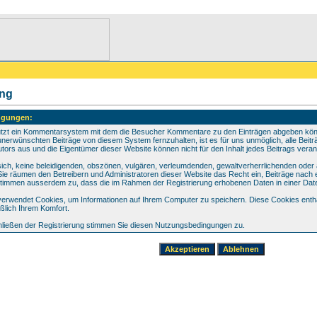
ung
ngungen:
utzt ein Kommentarsystem mit dem die Besucher Kommentare zu den Einträgen abgeben könne
unerwünschten Beiträge von diesem System fernzuhalten, ist es für uns unmöglich, alle Beiträ
tors aus und die Eigentümer dieser Website können nicht für den Inhalt jedes Beitrags vera
 sich, keine beleidigenden, obszönen, vulgären, verleumdenden, gewaltverherrlichenden oder
 Sie räumen den Betreibern und Administratoren dieser Website das Recht ein, Beiträge nac
 stimmen ausserdem zu, dass die im Rahmen der Registrierung erhobenen Daten in einer Da
erwendet Cookies, um Informationen auf Ihrem Computer zu speichern. Diese Cookies enthal
ßlich Ihrem Komfort.
ließen der Registrierung stimmen Sie diesen Nutzungsbedingungen zu.