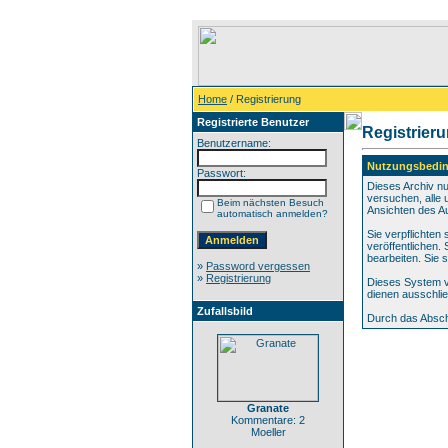
Home
/ Registrierung
Registrierte Benutzer
Registrier
Benutzername:
Nutzungsbedi
Passwort:
Dieses Archiv n
versuchen, alle 
Beim nächsten Besuch
Ansichten des Au
automatisch anmelden?
Sie verpflichten
veröffentlichen.
bearbeiten. Sie
»
Password vergessen
»
Registrierung
Dieses System v
dienen ausschlie
Zufallsbild
Durch das Absch
Granate
Kommentare: 2
Moeller