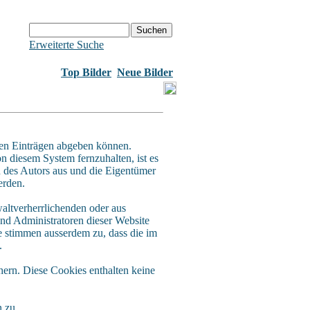
Erweiterte Suche
Top Bilder
Neue Bilder
en Einträgen abgeben können.
n diesem System fernzuhalten, ist es
n des Autors aus und die Eigentümer
erden.
waltverherrlichenden oder aus
und Administratoren dieser Website
e stimmen ausserdem zu, dass die im
.
ern. Diese Cookies enthalten keine
 zu.