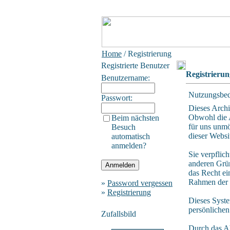
Home
/ Registrierung
Registrierte Benutzer
Registrierun
Benutzername:
Nutzungsbed
Passwort:
Dieses Arch
Obwohl die A
Beim nächsten
für uns unmö
Besuch
dieser Websi
automatisch
anmelden?
Sie verpflic
anderen Grün
das Recht ei
Rahmen der R
»
Password vergessen
»
Registrierung
Dieses Syste
persönlichen
Zufallsbild
Durch das A