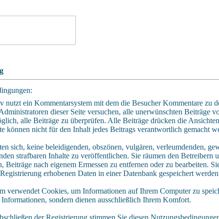
g
ingungen:
iv nutzt ein Kommentarsystem mit dem die Besucher Kommentare zu d
dministratoren dieser Seite versuchen, alle unerwünschten Beiträge vo
glich, alle Beiträge zu überprüfen. Alle Beiträge drücken die Ansichte
te können nicht für den Inhalt jedes Beitrags verantwortlich gemacht w
hten sich, keine beleidigenden, obszönen, vulgären, verleumdenden, ge
den strafbaren Inhalte zu veröffentlichen. Sie räumen den Betreibern 
n, Beiträge nach eigenem Ermessen zu entfernen oder zu bearbeiten. Si
egistrierung erhobenen Daten in einer Datenbank gespeichert werden
m verwendet Cookies, um Informationen auf Ihrem Computer zu speich
 Informationen, sondern dienen ausschließlich Ihrem Komfort.
bschließen der Registrierung stimmen Sie diesen Nutzungsbedingungen