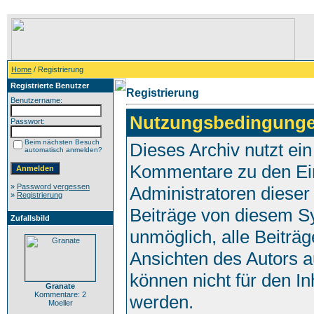
Home
/ Registrierung
Registrierte Benutzer
Registrierung
Benutzername:
Nutzungsbedingunge
Passwort:
Beim nächsten Besuch
Dieses Archiv nutzt e
automatisch anmelden?
Kommentare zu den Ei
»
Password vergessen
Administratoren dieser
»
Registrierung
Beiträge von diesem Sy
Zufallsbild
unmöglich, alle Beiträg
Ansichten des Autors a
können nicht für den In
Granate
Kommentare: 2
werden.
Moeller