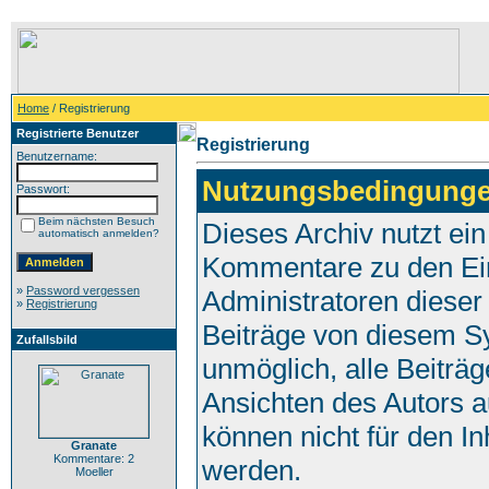
Home
/ Registrierung
Registrierte Benutzer
Registrierung
Benutzername:
Nutzungsbedingunge
Passwort:
Beim nächsten Besuch
Dieses Archiv nutzt e
automatisch anmelden?
Kommentare zu den Ei
»
Password vergessen
Administratoren dieser
»
Registrierung
Beiträge von diesem Sy
Zufallsbild
unmöglich, alle Beiträg
Ansichten des Autors a
können nicht für den In
Granate
Kommentare: 2
werden.
Moeller