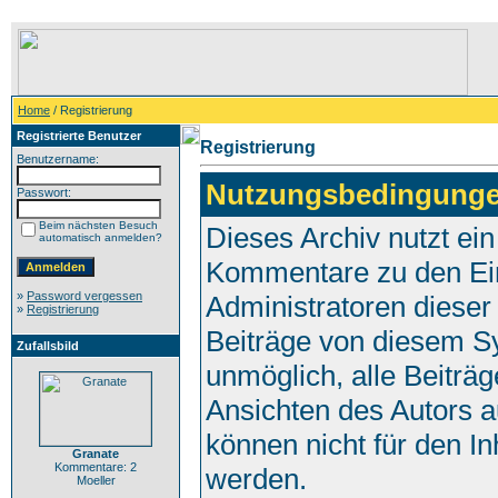
Home
/ Registrierung
Registrierte Benutzer
Registrierung
Benutzername:
Nutzungsbedingunge
Passwort:
Beim nächsten Besuch
Dieses Archiv nutzt e
automatisch anmelden?
Kommentare zu den Ei
»
Password vergessen
Administratoren dieser
»
Registrierung
Beiträge von diesem Sy
Zufallsbild
unmöglich, alle Beiträg
Ansichten des Autors a
können nicht für den In
Granate
Kommentare: 2
werden.
Moeller