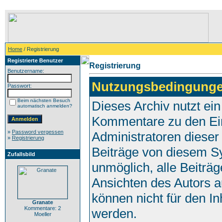
Home
/ Registrierung
Registrierte Benutzer
Registrierung
Benutzername:
Nutzungsbedingunge
Passwort:
Beim nächsten Besuch
Dieses Archiv nutzt e
automatisch anmelden?
Kommentare zu den Ei
»
Password vergessen
Administratoren dieser
»
Registrierung
Beiträge von diesem Sy
Zufallsbild
unmöglich, alle Beiträg
Ansichten des Autors a
können nicht für den In
Granate
Kommentare: 2
werden.
Moeller