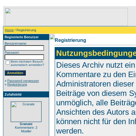
Home
/ Registrierung
Registrierte Benutzer
Registrierung
Benutzername:
Nutzungsbedingunge
Passwort:
Beim nächsten Besuch
Dieses Archiv nutzt e
automatisch anmelden?
Kommentare zu den Ei
»
Password vergessen
Administratoren dieser
»
Registrierung
Beiträge von diesem Sy
Zufallsbild
unmöglich, alle Beiträg
Ansichten des Autors a
können nicht für den In
Granate
Kommentare: 2
werden.
Moeller