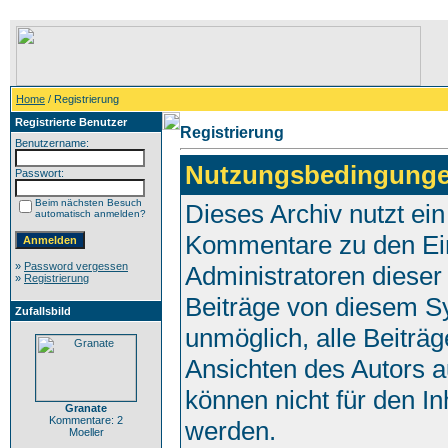
Home
/ Registrierung
Registrierte Benutzer
Registrierung
Benutzername:
Nutzungsbedingunge
Passwort:
Beim nächsten Besuch
Dieses Archiv nutzt e
automatisch anmelden?
Kommentare zu den Ei
»
Password vergessen
Administratoren dieser
»
Registrierung
Beiträge von diesem Sy
Zufallsbild
unmöglich, alle Beiträg
Ansichten des Autors a
können nicht für den In
Granate
Kommentare: 2
werden.
Moeller