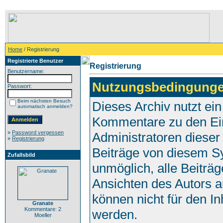
Home
/ Registrierung
Registrierte Benutzer
Registrierung
Benutzername:
Nutzungsbedingunge
Passwort:
Beim nächsten Besuch
Dieses Archiv nutzt e
automatisch anmelden?
Kommentare zu den Ei
»
Password vergessen
Administratoren dieser
»
Registrierung
Beiträge von diesem Sy
Zufallsbild
unmöglich, alle Beiträg
Ansichten des Autors a
können nicht für den In
Granate
Kommentare: 2
werden.
Moeller