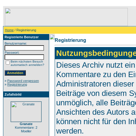
Home
/ Registrierung
Registrierte Benutzer
Registrierung
Benutzername:
Nutzungsbedingunge
Passwort:
Beim nächsten Besuch
Dieses Archiv nutzt e
automatisch anmelden?
Kommentare zu den Ei
»
Password vergessen
Administratoren dieser
»
Registrierung
Beiträge von diesem Sy
Zufallsbild
unmöglich, alle Beiträg
Ansichten des Autors a
können nicht für den In
Granate
Kommentare: 2
werden.
Moeller