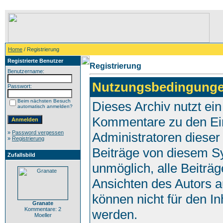
Home
/ Registrierung
Registrierte Benutzer
Registrierung
Benutzername:
Nutzungsbedingunge
Passwort:
Beim nächsten Besuch
Dieses Archiv nutzt e
automatisch anmelden?
Kommentare zu den Ei
»
Password vergessen
Administratoren dieser
»
Registrierung
Beiträge von diesem Sy
Zufallsbild
unmöglich, alle Beiträg
Ansichten des Autors a
können nicht für den In
Granate
Kommentare: 2
werden.
Moeller