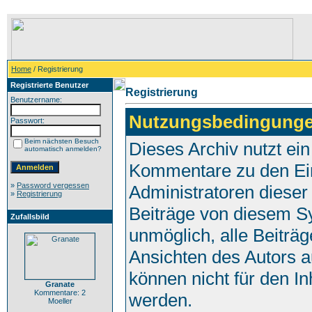
Home
/ Registrierung
Registrierte Benutzer
Registrierung
Benutzername:
Nutzungsbedingunge
Passwort:
Beim nächsten Besuch
Dieses Archiv nutzt e
automatisch anmelden?
Kommentare zu den Ei
»
Password vergessen
Administratoren dieser
»
Registrierung
Beiträge von diesem Sy
Zufallsbild
unmöglich, alle Beiträg
Ansichten des Autors a
können nicht für den In
Granate
Kommentare: 2
werden.
Moeller