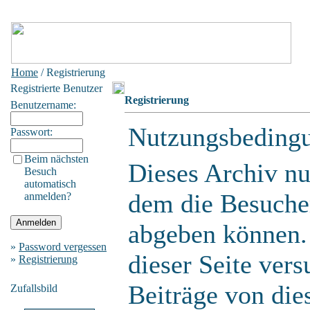
Home
/ Registrierung
Registrierte Benutzer
Registrierung
Benutzername:
Nutzungsbeding
Passwort:
Beim nächsten
Dieses Archiv n
Besuch
automatisch
dem die Besuche
anmelden?
abgeben können.
»
Password vergessen
dieser Seite ver
»
Registrierung
Beiträge von die
Zufallsbild