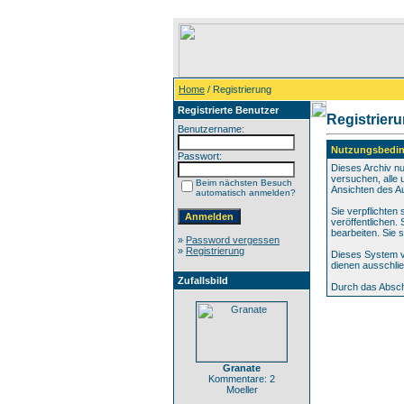
Home
/ Registrierung
Registrierte Benutzer
Registrier
Benutzername:
Nutzungsbedi
Passwort:
Dieses Archiv n
versuchen, alle 
Beim nächsten Besuch
Ansichten des Au
automatisch anmelden?
Sie verpflichten
veröffentlichen.
bearbeiten. Sie
»
Password vergessen
»
Registrierung
Dieses System v
dienen ausschlie
Zufallsbild
Durch das Absch
Granate
Kommentare: 2
Moeller