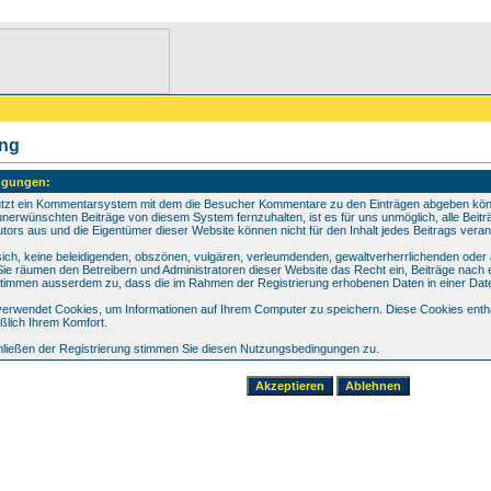
ung
ngungen:
utzt ein Kommentarsystem mit dem die Besucher Kommentare zu den Einträgen abgeben könne
unerwünschten Beiträge von diesem System fernzuhalten, ist es für uns unmöglich, alle Beiträ
tors aus und die Eigentümer dieser Website können nicht für den Inhalt jedes Beitrags vera
 sich, keine beleidigenden, obszönen, vulgären, verleumdenden, gewaltverherrlichenden oder
 Sie räumen den Betreibern und Administratoren dieser Website das Recht ein, Beiträge nac
 stimmen ausserdem zu, dass die im Rahmen der Registrierung erhobenen Daten in einer Da
erwendet Cookies, um Informationen auf Ihrem Computer zu speichern. Diese Cookies enthal
ßlich Ihrem Komfort.
ließen der Registrierung stimmen Sie diesen Nutzungsbedingungen zu.