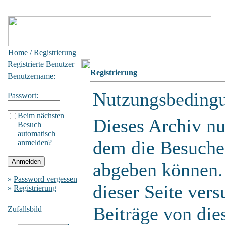
Home
/ Registrierung
Registrierte Benutzer
Registrierung
Benutzername:
Nutzungsbeding
Passwort:
Beim nächsten
Dieses Archiv n
Besuch
automatisch
dem die Besuche
anmelden?
abgeben können.
»
Password vergessen
dieser Seite ver
»
Registrierung
Beiträge von die
Zufallsbild