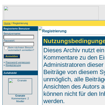
Home
/ Registrierung
Registrierte Benutzer
Registrierung
Benutzername:
Nutzungsbedingunge
Passwort:
Beim nächsten Besuch
Dieses Archiv nutzt e
automatisch anmelden?
Kommentare zu den Ei
»
Password vergessen
Administratoren dieser
»
Registrierung
Beiträge von diesem Sy
Zufallsbild
unmöglich, alle Beiträg
Ansichten des Autors a
können nicht für den In
Granate
Kommentare: 2
werden.
Moeller