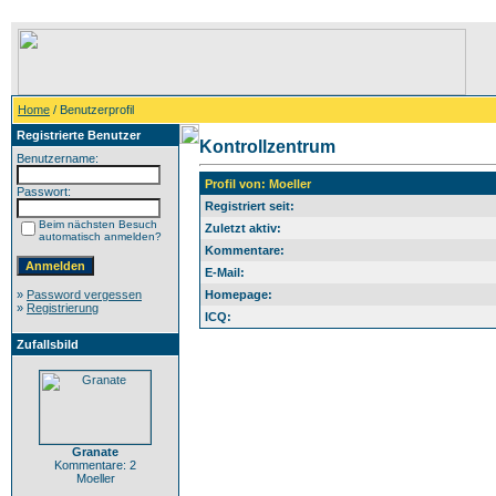
Home
/ Benutzerprofil
Registrierte Benutzer
Kontrollzentrum
Benutzername:
Profil von: Moeller
Passwort:
Registriert seit:
Beim nächsten Besuch
Zuletzt aktiv:
automatisch anmelden?
Kommentare:
E-Mail:
»
Password vergessen
Homepage:
»
Registrierung
ICQ:
Zufallsbild
Granate
Kommentare: 2
Moeller