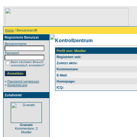
Home
/ Benutzerprofil
Registrierte Benutzer
Kontrollzentrum
Benutzername:
Profil von: Moeller
Passwort:
Registriert seit:
Beim nächsten Besuch
Zuletzt aktiv:
automatisch anmelden?
Kommentare:
E-Mail:
»
Password vergessen
Homepage:
»
Registrierung
ICQ:
Zufallsbild
Granate
Kommentare: 2
Moeller