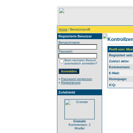
Home
/ Benutzerprofil
Registrierte Benutzer
Kontrollze
Benutzername:
Profil von: Moel
Passwort:
Registriert seit:
Beim nächsten Besuch
Zuletzt aktiv:
automatisch anmelden?
Kommentare:
E-Mail:
»
Password vergessen
Homepage:
»
Registrierung
ICQ:
Zufallsbild
Granate
Kommentare: 2
Moeller