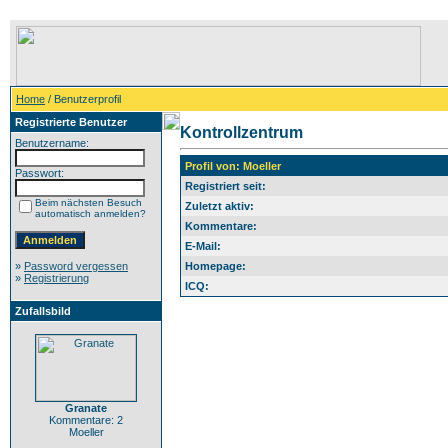
Home
/ Benutzerprofil
Registrierte Benutzer
Kontrollzentrum
Benutzername:
Profil von: Moeller
Passwort:
Registriert seit:
Beim nächsten Besuch
Zuletzt aktiv:
automatisch anmelden?
Kommentare:
E-Mail:
»
Password vergessen
Homepage:
»
Registrierung
ICQ:
Zufallsbild
Granate
Kommentare: 2
Moeller