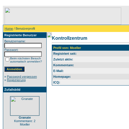
Home
/ Benutzerprofil
Registrierte Benutzer
Kontrollzentrum
Benutzername:
Profil von: Moeller
Passwort:
Registriert seit:
Beim nächsten Besuch
Zuletzt aktiv:
automatisch anmelden?
Kommentare:
E-Mail:
»
Password vergessen
Homepage:
»
Registrierung
ICQ:
Zufallsbild
Granate
Kommentare: 2
Moeller