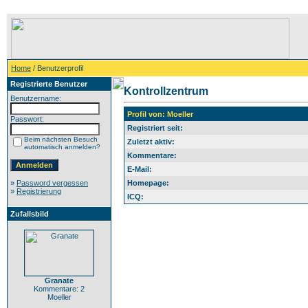
Home
/ Benutzerprofil
Registrierte Benutzer
Kontrollzentrum
Benutzername:
Profil von: Moeller
Passwort:
Registriert seit:
Beim nächsten Besuch
Zuletzt aktiv:
automatisch anmelden?
Kommentare:
E-Mail:
»
Password vergessen
Homepage:
»
Registrierung
ICQ:
Zufallsbild
Granate
Kommentare: 2
Moeller