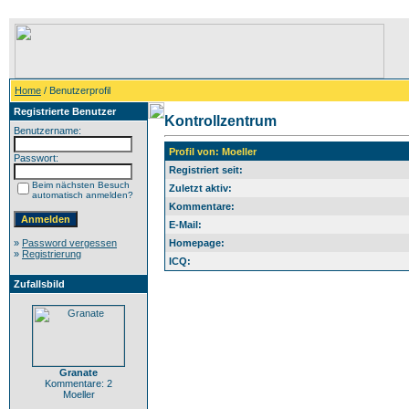
Home
/ Benutzerprofil
Registrierte Benutzer
Kontrollzentrum
Benutzername:
Profil von: Moeller
Passwort:
Registriert seit:
Beim nächsten Besuch
Zuletzt aktiv:
automatisch anmelden?
Kommentare:
E-Mail:
»
Password vergessen
Homepage:
»
Registrierung
ICQ:
Zufallsbild
Granate
Kommentare: 2
Moeller