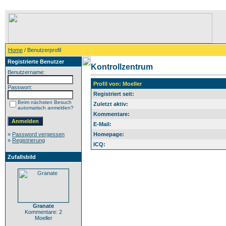
Home
/ Benutzerprofil
Registrierte Benutzer
Kontrollzentrum
Benutzername:
Profil von: Moeller
Passwort:
Registriert seit:
Beim nächsten Besuch
Zuletzt aktiv:
automatisch anmelden?
Kommentare:
E-Mail:
»
Password vergessen
Homepage:
»
Registrierung
ICQ:
Zufallsbild
Granate
Kommentare: 2
Moeller