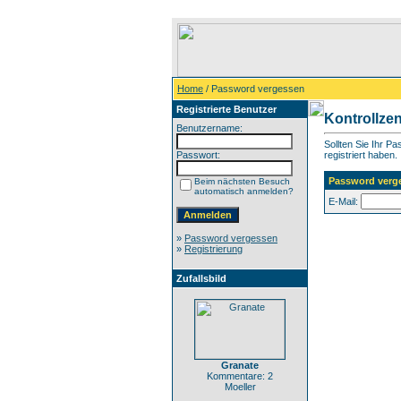
Home
/ Password vergessen
Registrierte Benutzer
Kontrollze
Benutzername:
Sollten Sie Ihr P
Passwort:
registriert haben.
Password verg
Beim nächsten Besuch
automatisch anmelden?
E-Mail:
»
Password vergessen
»
Registrierung
Zufallsbild
Granate
Kommentare: 2
Moeller