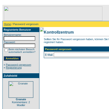
Home
/ Password vergessen
Registrierte Benutzer
Kontrollzentrum
Benutzername:
Sollten Sie Ihr Passwort vergessen haben, können Sie h
Passwort:
registriert haben.
Password vergessen
Beim nächsten Besuch
automatisch anmelden?
E-Mail:
»
Password vergessen
»
Registrierung
Zufallsbild
Granate
Kommentare: 2
Moeller