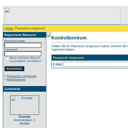
Home
/ Password vergessen
Registrierte Benutzer
Kontrollzentrum
Benutzername:
Sollten Sie Ihr Passwort vergessen haben, können Sie h
Passwort:
registriert haben.
Password vergessen
Beim nächsten Besuch
automatisch anmelden?
E-Mail:
»
Password vergessen
»
Registrierung
Zufallsbild
Granate
Kommentare: 2
Moeller