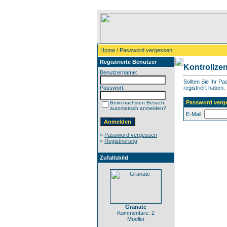
Home
/ Password vergessen
Registrierte Benutzer
Kontrollze
Benutzername:
Sollten Sie Ihr P
Passwort:
registriert haben.
Password verg
Beim nächsten Besuch
automatisch anmelden?
E-Mail:
»
Password vergessen
»
Registrierung
Zufallsbild
Granate
Kommentare: 2
Moeller