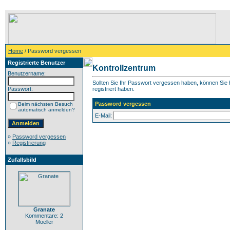
Home
/ Password vergessen
Registrierte Benutzer
Kontrollzentrum
Benutzername:
Sollten Sie Ihr Passwort vergessen haben, können Sie h
Passwort:
registriert haben.
Password vergessen
Beim nächsten Besuch
automatisch anmelden?
E-Mail:
»
Password vergessen
»
Registrierung
Zufallsbild
Granate
Kommentare: 2
Moeller