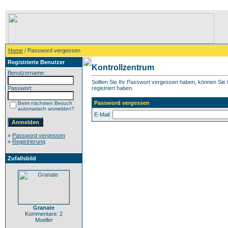
Home
/ Password vergessen
Registrierte Benutzer
Kontrollzentrum
Benutzername:
Sollten Sie Ihr Passwort vergessen haben, können Sie h
Passwort:
registriert haben.
Password vergessen
Beim nächsten Besuch
automatisch anmelden?
E-Mail:
»
Password vergessen
»
Registrierung
Zufallsbild
Granate
Kommentare: 2
Moeller