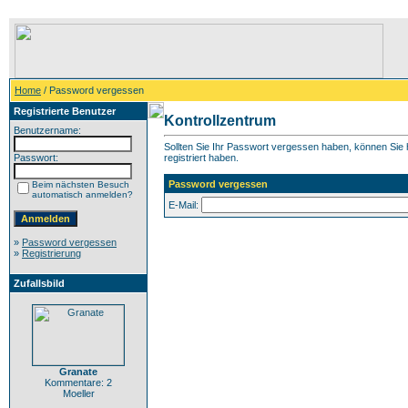
Home
/ Password vergessen
Registrierte Benutzer
Kontrollzentrum
Benutzername:
Sollten Sie Ihr Passwort vergessen haben, können Sie h
Passwort:
registriert haben.
Password vergessen
Beim nächsten Besuch
automatisch anmelden?
E-Mail:
»
Password vergessen
»
Registrierung
Zufallsbild
Granate
Kommentare: 2
Moeller