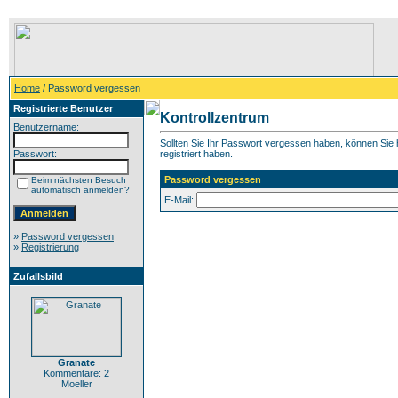
Home
/ Password vergessen
Registrierte Benutzer
Kontrollzentrum
Benutzername:
Sollten Sie Ihr Passwort vergessen haben, können Sie h
Passwort:
registriert haben.
Password vergessen
Beim nächsten Besuch
automatisch anmelden?
E-Mail:
»
Password vergessen
»
Registrierung
Zufallsbild
Granate
Kommentare: 2
Moeller