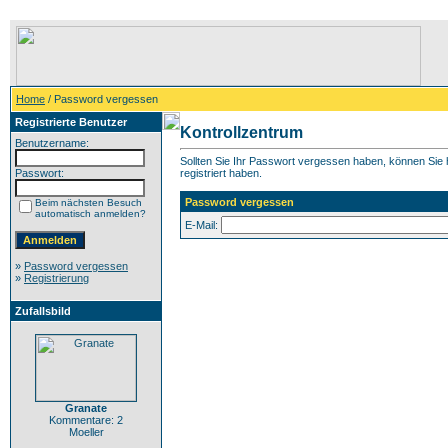
Home
/ Password vergessen
Registrierte Benutzer
Kontrollzentrum
Benutzername:
Sollten Sie Ihr Passwort vergessen haben, können Sie h
Passwort:
registriert haben.
Password vergessen
Beim nächsten Besuch
automatisch anmelden?
E-Mail:
»
Password vergessen
»
Registrierung
Zufallsbild
Granate
Kommentare: 2
Moeller