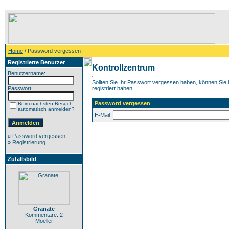
Home
/ Password vergessen
Registrierte Benutzer
Kontrollzentrum
Benutzername:
Sollten Sie Ihr Passwort vergessen haben, können Sie h
Passwort:
registriert haben.
Password vergessen
Beim nächsten Besuch
automatisch anmelden?
E-Mail:
»
Password vergessen
»
Registrierung
Zufallsbild
Granate
Kommentare: 2
Moeller