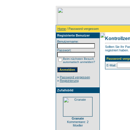
Home
/ Password vergessen
Registrierte Benutzer
Kontrollze
Benutzername:
Sollten Sie Ihr P
Passwort:
registriert haben.
Password verg
Beim nächsten Besuch
automatisch anmelden?
E-Mail:
»
Password vergessen
»
Registrierung
Zufallsbild
Granate
Kommentare: 2
Moeller