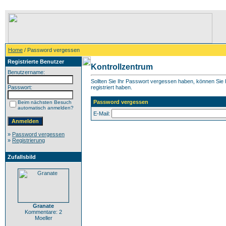
Home
/ Password vergessen
Registrierte Benutzer
Kontrollzentrum
Benutzername:
Sollten Sie Ihr Passwort vergessen haben, können Sie h
Passwort:
registriert haben.
Password vergessen
Beim nächsten Besuch
automatisch anmelden?
E-Mail:
»
Password vergessen
»
Registrierung
Zufallsbild
Granate
Kommentare: 2
Moeller