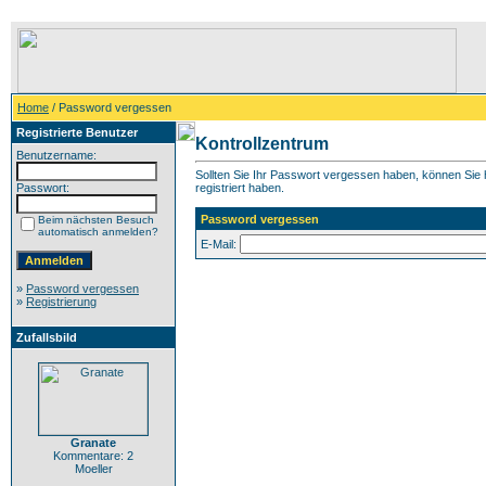
Home
/ Password vergessen
Registrierte Benutzer
Kontrollzentrum
Benutzername:
Sollten Sie Ihr Passwort vergessen haben, können Sie h
Passwort:
registriert haben.
Password vergessen
Beim nächsten Besuch
automatisch anmelden?
E-Mail:
»
Password vergessen
»
Registrierung
Zufallsbild
Granate
Kommentare: 2
Moeller