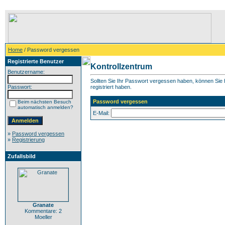
Home
/ Password vergessen
Registrierte Benutzer
Kontrollzentrum
Benutzername:
Sollten Sie Ihr Passwort vergessen haben, können Sie h
Passwort:
registriert haben.
Password vergessen
Beim nächsten Besuch
automatisch anmelden?
E-Mail:
»
Password vergessen
»
Registrierung
Zufallsbild
Granate
Kommentare: 2
Moeller