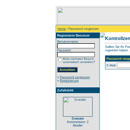
Home
/ Password vergessen
Registrierte Benutzer
Kontrollze
Benutzername:
Sollten Sie Ihr P
Passwort:
registriert haben.
Password verg
Beim nächsten Besuch
automatisch anmelden?
E-Mail:
»
Password vergessen
»
Registrierung
Zufallsbild
Granate
Kommentare: 2
Moeller