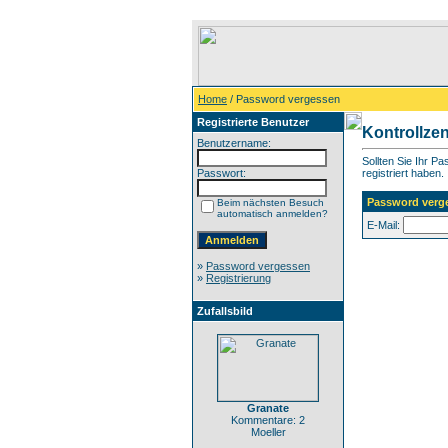
Home
/ Password vergessen
Registrierte Benutzer
Kontrollze
Benutzername:
Sollten Sie Ihr P
Passwort:
registriert haben.
Password verg
Beim nächsten Besuch
automatisch anmelden?
E-Mail:
»
Password vergessen
»
Registrierung
Zufallsbild
Granate
Kommentare: 2
Moeller