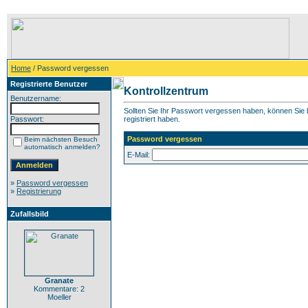
Home
/ Password vergessen
Registrierte Benutzer
Kontrollzentrum
Benutzername:
Sollten Sie Ihr Passwort vergessen haben, können Sie h
Passwort:
registriert haben.
Password vergessen
Beim nächsten Besuch
automatisch anmelden?
E-Mail:
»
Password vergessen
»
Registrierung
Zufallsbild
Granate
Kommentare: 2
Moeller