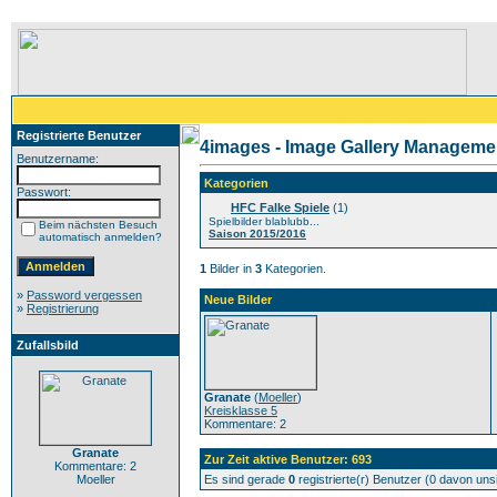
Registrierte Benutzer
4images - Image Gallery Manageme
Benutzername:
Kategorien
Passwort:
HFC Falke Spiele
(1)
Spielbilder blablubb...
Beim nächsten Besuch
Saison 2015/2016
automatisch anmelden?
1
Bilder in
3
Kategorien.
»
Password vergessen
Neue Bilder
»
Registrierung
Zufallsbild
Granate
(
Moeller
)
Kreisklasse 5
Kommentare: 2
Granate
Zur Zeit aktive Benutzer: 693
Kommentare: 2
Moeller
Es sind gerade
0
registrierte(r) Benutzer (0 davon un