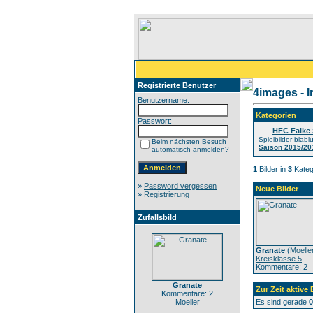
Registrierte Benutzer
4images - 
Benutzername:
Kategorien
Passwort:
HFC Falke 
Spielbilder blabl
Beim nächsten Besuch
Saison 2015/20
automatisch anmelden?
1
Bilder in
3
Kateg
»
Password vergessen
Neue Bilder
»
Registrierung
Zufallsbild
Granate
(
Moelle
Kreisklasse 5
Kommentare: 2
Granate
Zur Zeit aktive
Kommentare: 2
Moeller
Es sind gerade
0