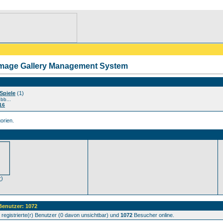
Image Gallery Management System
Spiele
(1)
ubb...
16
orien.
r
)
 Benutzer: 1072
registrierte(r) Benutzer (0 davon unsichtbar) und
1072
Besucher online.